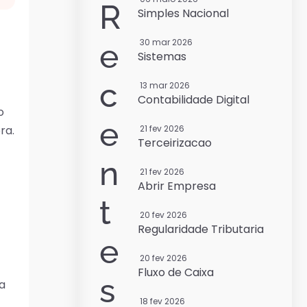
R
Simples Nacional
30 mar 2026
e
Sistemas
c
13 mar 2026
Contabilidade Digital
o
e
ra.
21 fev 2026
Terceirizacao
n
21 fev 2026
Abrir Empresa
t
20 fev 2026
Regularidade Tributaria
e
20 fev 2026
Fluxo de Caixa
s
a
18 fev 2026