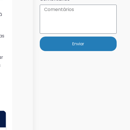
á
as
Enviar
ar
s