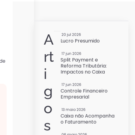
A
20 jul 2026
Lucro Presumido
rt
17 jun 2026
Split Payment e
 de
Reforma Tributária:
i
Impactos no Caixa
17 jun 2026
g
Controle Financeiro
Empresarial
o
13 maio 2026
Caixa não Acompanha
s
o Faturamento
06 maio 2026